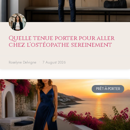
Quelle tenue porter pour aller
chez l’ostéopathe sereinement
Roselyne Delvigne
7 August 2026
PRÊT-À-PORTER